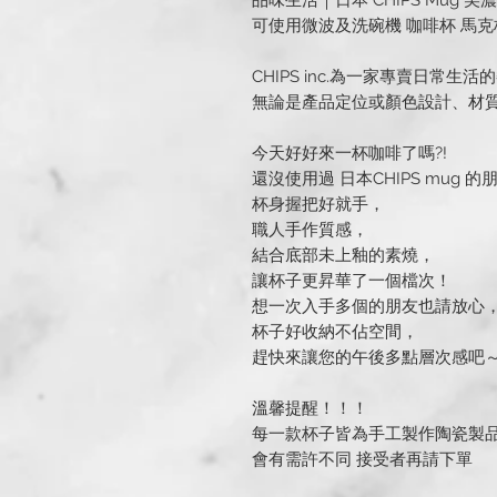
品味生活｜日本 CHIPS Mug 美濃
可使用微波及洗碗機 咖啡杯 馬克
CHIPS inc.為一家專賣日常
無論是產品定位或顏色設計、材
今天好好來一杯咖啡了嗎?!
還沒使用過 日本CHIPS mug 
杯身握把好就手，
職人手作質感，
結合底部未上釉的素燒，
讓杯子更昇華了一個檔次！
想一次入手多個的朋友也請放心
杯子好收納不佔空間，
趕快來讓您的午後多點層次感吧
溫馨提醒！！！
每一款杯子皆為手工製作陶瓷製
會有需許不同 接受者再請下單