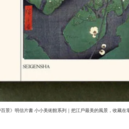
快速瀏覽
戶百景》明信片書 小小美術館系列｜把江戶最美的風景，收藏在