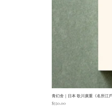
青幻舍｜日本 歌川廣重《名所江
價格
$550.00