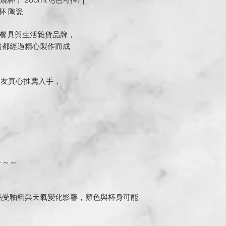
燒杯子 280ml (5色可擇)｜
杯 陶瓷
生活的餐具與生活雜貨品牌，
質都經過精心製作而成
的朋友真心推薦入手，
，
～～～
品受釉料與天氣變化影響，顏色與杯身可能