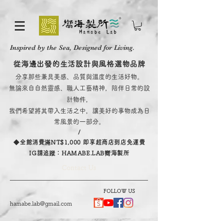
Inspired by the Sea, Designed for Living.
從海邊出發的生活設計與風格選物品牌
分享那些兼具美感、品質與溫度的生活好物。
無論來自自然靈感、職人工藝精神，陪伴日常的設
計物件，
我們希望將其帶入生活之中，讓美好的事物成為日
常風景的一部分。
/
​◆全館消費滿NT$1,000 即享超商店到店免運費
IG請追蹤：HAMABE.LAB嚮海製所
Contact Us
FOLLOW US
hamabe.lab@gmail.com