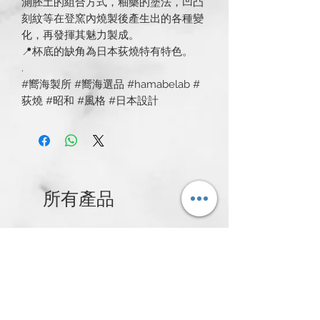
測胚土的組合方式，釉藥的塗法，凹凸
刻紋等在登窯內燒製後產生出的各種變
化，再發揮其魅力製成。
📍杯底的缺角為日本荻燒特有特色。
.
#嚮海製所 #嚮海選品 #hamabelab #
荻燒 #昭和 #風格 #日本設計
所有產品
新発売
新発売