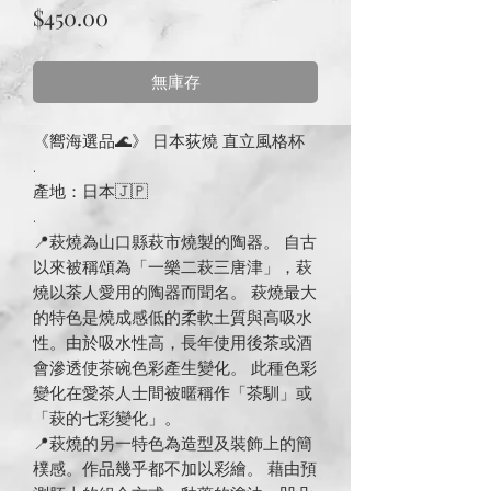
價
$450.00
格
無庫存
《嚮海選品🌊》 日本荻燒 直立風格杯
.
產地：日本🇯🇵
.
📍萩燒為山口縣萩市燒製的陶器。 自古
以來被稱頌為「一樂二萩三唐津」，萩
燒以茶人愛用的陶器而聞名。 萩燒最大
的特色是燒成感低的柔軟土質與高吸水
性。由於吸水性高，長年使用後茶或酒
會滲透使茶碗色彩產生變化。 此種色彩
變化在愛茶人士間被暱稱作「茶馴」或
「萩的七彩變化」。
📍萩燒的另一特色為造型及裝飾上的簡
樸感。作品幾乎都不加以彩繪。 藉由預