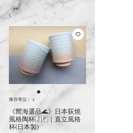
庫存單位： 2
《嚮海選品🌊》日本荻燒
風格陶杯🇯🇵｜直立風格
杯(日本製)