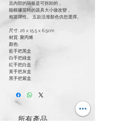
且內部的隔板是可拆卸的，
能根據當時的器具大小做改變，
相當彈性。 五款活潑顏色供您選擇。
尺寸: 26 x 15.5 x 6.5cm
材質: 聚丙烯
顏色:
藍手把黑盒
白手把綠盒
紅手把白盒
黃手把灰盒
黑手把紫盒
所有產品