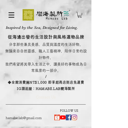
Inspired by the Sea, Designed for Living.
從海邊出發的生活設計與風格選物品牌
分享那些兼具美感、品質與溫度的生活好物。
無論來自自然靈感、職人工藝精神，陪伴日常的設
計物件，
我們希望將其帶入生活之中，讓美好的事物成為日
常風景的一部分。
/
​◆全館消費滿NT$1,000 即享超商店到店免運費
IG請追蹤：HAMABE.LAB嚮海製所
Contact Us
FOLLOW US
hamabe.lab@gmail.com