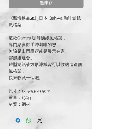
無庫存
《嚮海選品🌊》日本 Qahwa 咖啡濾紙
風格架
這款Qahwa 咖啡濾紙風格架，
專門給喜歡手沖咖啡的您。
無論是出門露營或是展示在家，
都超級適合。
錐型濾紙或方形濾紙皆可以收納進這個
風格架，
快來收藏一個吧。
尺寸：13.5×5.5×9.5cm
重量：150g
材質：鋼材