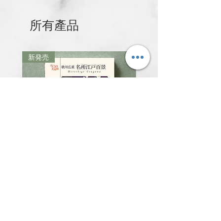
所有產品
新発売
新発売
青幻舍｜日本 歌川廣重《名所江
青幻舍｜日本 歌川國芳
戶百景》明信片書 小小美術館系
武士與貓咪的浮世繪世
列｜把江戶最美的風景，收藏在
片書 小小美術館系列｜
掌心
浮世繪最奔放的想像力