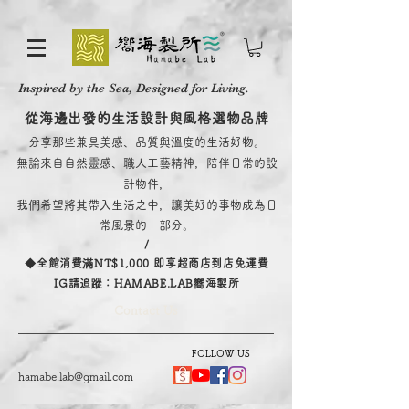
Inspired by the Sea, Designed for Living.
從海邊出發的生活設計與風格選物品牌
分享那些兼具美感、品質與溫度的生活好物。
無論來自自然靈感、職人工藝精神，陪伴日常的設
計物件，
我們希望將其帶入生活之中，讓美好的事物成為日
常風景的一部分。
/
​◆全館消費滿NT$1,000 即享超商店到店免運費
IG請追蹤：HAMABE.LAB嚮海製所
Contact Us
FOLLOW US
hamabe.lab@gmail.com