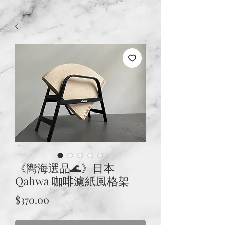
《嚮海選品🌊》日本
Qahwa 咖啡濾紙風格架
價
$370.00
格