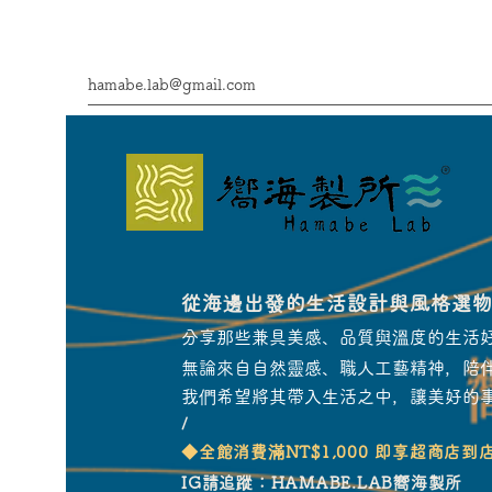
hamabe.lab@gmail.com
從海邊出發的生活設計與風格選
分享那些兼具美感、品質與溫度的生活
無論來自自然靈感、職人工藝精神，陪
我們希望將其帶入生活之中，讓美好的
/
​◆全館消費滿NT$1,000 即享超商店到
IG請追蹤：HAMABE.LAB嚮海製所