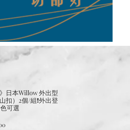
日本Willow 外出型
扣）2個/組❗️外出登
3色可選
促
00