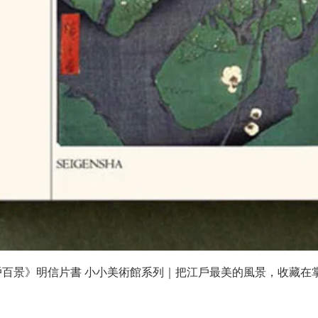
快速瀏覽
戶百景》明信片書 小小美術館系列｜把江戶最美的風景，收藏在