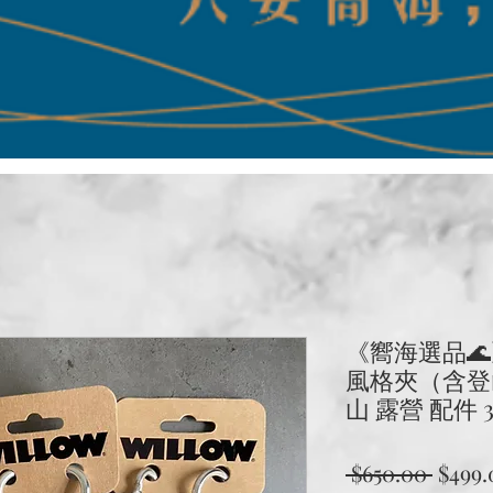
《嚮海選品🌊》
風格夾（含登山
山 露營 配件 
一
 $650.00 
$499.