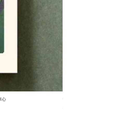
掌心
青幻舍｜日本 歌川國芳《妖
價格
$550.00