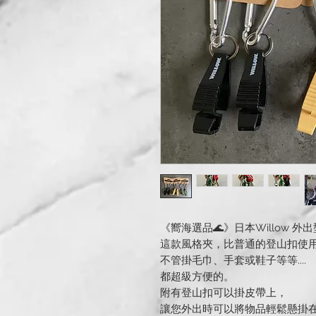
《嚮海選品🌊》日本Willow 外
這款風格夾，比普通的登山扣使
不管掛毛巾、手套或鞋子等等....
都超級方便的。
附有登山扣可以掛皮帶上，
讓您外出時可以將物品輕鬆懸掛