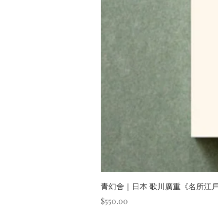
青幻舍｜日本 歌川廣重《名所江
價格
$550.00