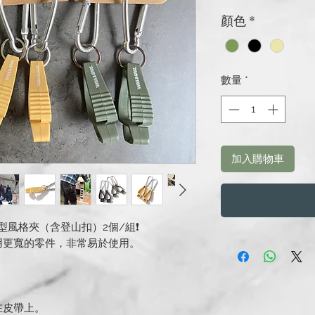
般
顏色
*
價
格
數量
*
加入購物車
出型風格夾（含登山扣）2個/組❗️
用更寬的零件，非常易於使用。
在皮帶上。