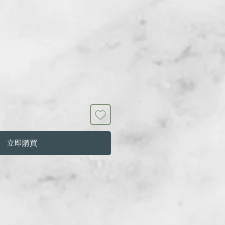
銷
價
格
立即購買