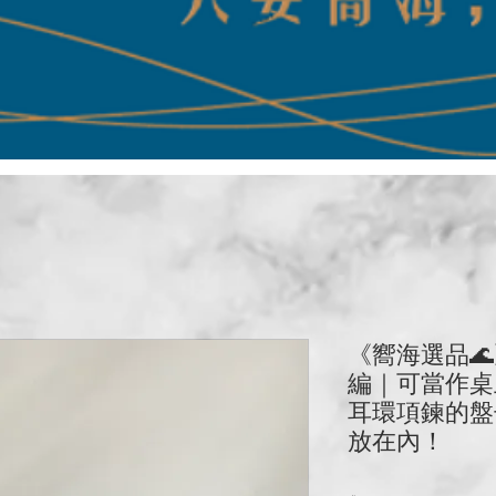
《嚮海選品
編｜可當作桌
耳環項鍊的盤
放在內！