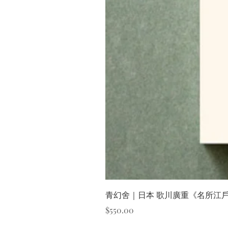
青幻舍｜日本 歌川廣重《名所江
價格
$550.00