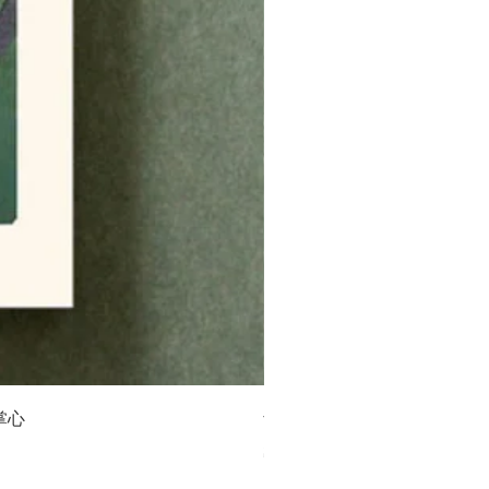
掌心
青幻舍｜日本 歌川國芳《妖
價格
$550.00