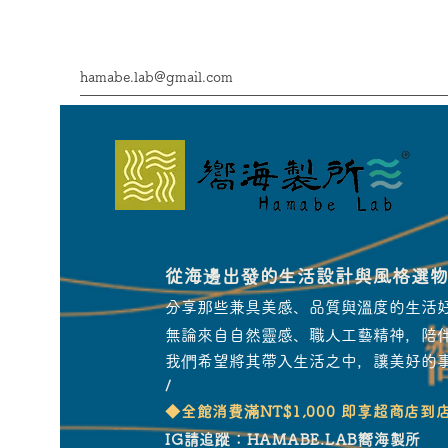
hamabe.lab@gmail.com
從海邊出發的生活設計與風格選
分享那些兼具美感、品質與溫度的生活
無論來自自然靈感、職人工藝精神，陪
我們希望將其帶入生活之中，讓美好的
/
​◆全館消費滿NT$1,000 即享超商店到
IG請追蹤：HAMABE.LAB嚮海製所