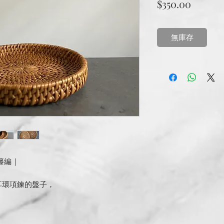
價
$350.00
格
無庫存
籐編｜
耳環項鍊的盤子，