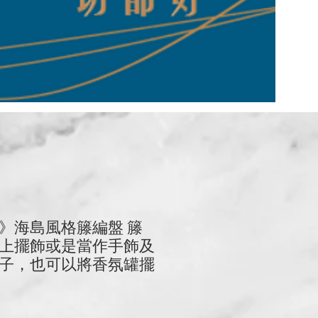
》海島風格籐編盤 籐
上擺飾或是當作手飾及
子，也可以將香氛罐擺