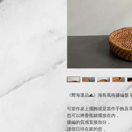
《嚮海選品🌊》海島風格籐編盤 
可當作桌上擺飾或是當作手飾及
也可以將香氛罐擺放在內，
籐編的質感直接加分，
讓假日待在家的您，