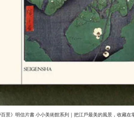
快速瀏覽
戶百景》明信片書 小小美術館系列｜把江戶最美的風景，收藏在