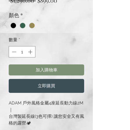
 $1,290.00 
$899.00
般
銷
顏色
*
價
價
格
格
數量
*
加入購物車
立即購買
ADAM 戶外風格金屬4座延長動力線2M
｜
台灣製延長線(3色可擇) 讓您安全又有風
格的露營🏕