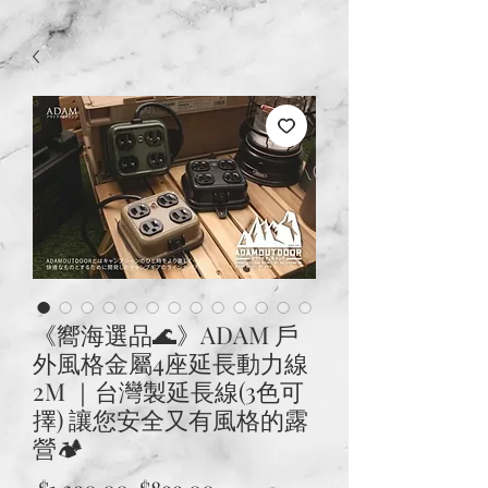
《嚮海選品🌊》ADAM 戶
外風格金屬4座延長動力線
2M ｜台灣製延長線(3色可
擇) 讓您安全又有風格的露
營🏕
一
促