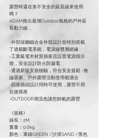
露營時還在拿不安全的延長線來使用
嗎？
ADAM推出最潮Outdoor風格的戶外延
長動力線，
-外部採鋼鐵合金外殼設計並特別搭載
了過載斷電系統，電源線雙層絕緣
-工業級電木材質插座且設置電源指示
燈，安全設計防火防漏電
-通過新版安規檢驗，符合安全規範 -無
論居家、戶外露營活動使用都適合
-四座插頭設計同時可使用，露營不用
在搶插座
-OUTDOOR潮流色讓您帥氣的露營
《規格》
線長：2M
重量：0.6kg
顏色：軍綠GREEN /沙漠SAND /黑色