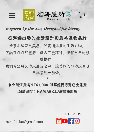
Inspired by the Sea, Designed for Living.
從海邊出發的生活設計與風格選物品牌
分享那些兼具美感、品質與溫度的生活好物。
無論來自自然靈感、職人工藝精神，陪伴日常的設
計物件，
我們希望將其帶入生活之中，讓美好的事物成為日
常風景的一部分。
/
​◆全館消費滿NT$1,000 即享超商店到店免運費
IG請追蹤：HAMABE.LAB嚮海製所
Contact Us
FOLLOW US
hamabe.lab@gmail.com