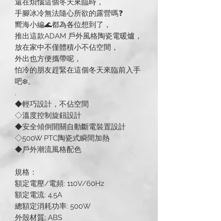
還在煩惱這個冬天來臨時，
手腳冰冷無法隨心所欲的露營嗎❓
嚮海小編🌊都為各位想到了，
推出這款ADAM 戶外風格陶瓷電暖爐，
放在家中不僅體積小不佔空間，
外出也方便攜帶呢，
怕冷的朋友趕緊在這個冬天來臨前入手
吧❄️。
.
◆輕巧設計，不佔空間
◇溫度控制旋鈕設計
◆安全傾倒開關自動斷電裝置設計
◇500W PTC陶瓷式瞬間加熱
◆戶外潮流風格配色
規格：
額定電壓/電頻: 110V/60Hz
額定電流: 4.5A
總額定消耗功率: 500W
外殼材質: ABS