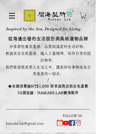
Inspired by the Sea, Designed for Living.
從海邊出發的生活設計與風格選物品牌
分享那些兼具美感、品質與溫度的生活好物。
無論來自自然靈感、職人工藝精神，陪伴日常的設
計物件，
我們希望將其帶入生活之中，讓美好的事物成為日
常風景的一部分。
/
​◆全館消費滿NT$1,000 即享超商店到店免運費
IG請追蹤：HAMABE.LAB嚮海製所
Contact Us
FOLLOW US
hamabe.lab@gmail.com