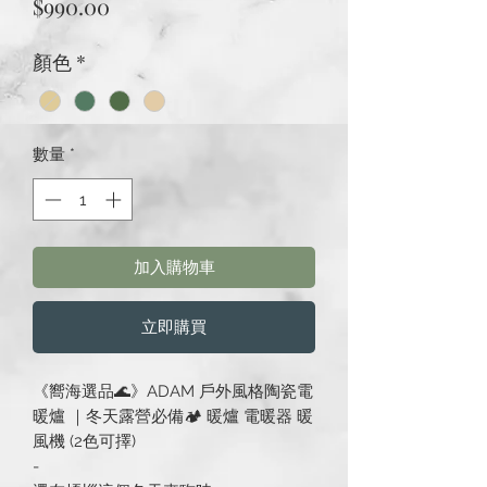
價
$990.00
格
顏色
*
數量
*
加入購物車
立即購買
《嚮海選品🌊》ADAM 戶外風格陶瓷電
暖爐 ｜冬天露營必備🏕 暖爐 電暖器 暖
風機 (2色可擇)
-