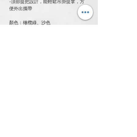
-頂部提把設計，能輕鬆吊掛提拿，方
便外出攜帶
顏色：橄欖綠、沙色
材質：100%聚酯纖維
100%POLYESTER
尺寸：18.5x15x13cm
產地：台灣
所有產品
新発売
新発売