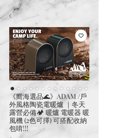
《嚮海選品🌊》ADAM /戶
外風格陶瓷電暖爐 ｜冬天
露營必備🏕 暖爐 電暖器 暖
風機 (2色可擇) 可搭配收納
包唷!!!