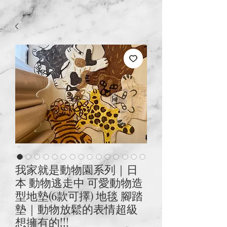
我家就是動物園系列｜日
本 動物逃走中 可愛動物造
型地墊(6款可擇) 地毯 腳踏
墊｜動物放鬆的表情超級
想擁有的!!!