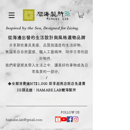
Inspired by the Sea, Designed for Living.
從海邊出發的生活設計與風格選物品牌
分享那些兼具美感、品質與溫度的生活好物。
無論來自自然靈感、職人工藝精神，陪伴日常的設
計物件，
我們希望將其帶入生活之中，讓美好的事物成為日
常風景的一部分。
/
​◆全館消費滿NT$1,000 即享超商店到店免運費
IG請追蹤：HAMABE.LAB嚮海製所
Contact Us
FOLLOW US
hamabe.lab@gmail.com