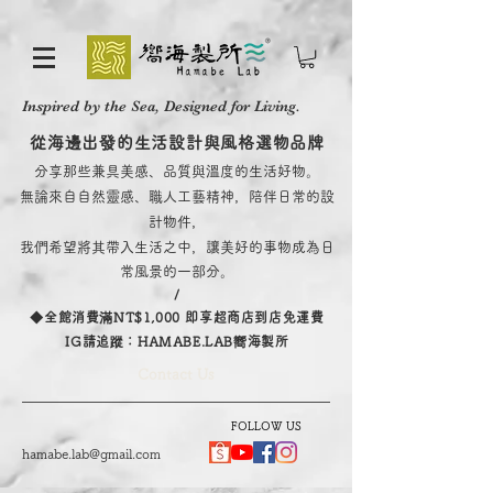
Inspired by the Sea, Designed for Living.
從海邊出發的生活設計與風格選物品牌
分享那些兼具美感、品質與溫度的生活好物。
無論來自自然靈感、職人工藝精神，陪伴日常的設
計物件，
我們希望將其帶入生活之中，讓美好的事物成為日
常風景的一部分。
/
​◆全館消費滿NT$1,000 即享超商店到店免運費
IG請追蹤：HAMABE.LAB嚮海製所
Contact Us
FOLLOW US
hamabe.lab@gmail.com