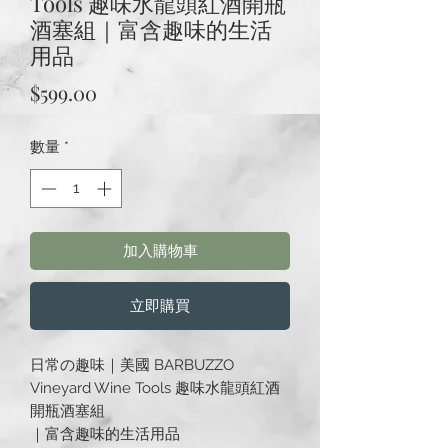
Tools 趣味水龍頭紅酒開瓶
酒塞組｜富含趣味的生活
用品
價
$599.00
格
數量
*
加入購物車
立即購買
日常の趣味｜美國 BARBUZZO
Vineyard Wine Tools 趣味水龍頭紅酒
開瓶酒塞組
｜富含趣味的生活用品