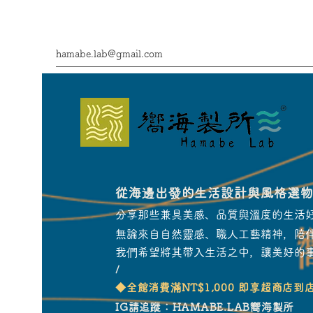
hamabe.lab@gmail.com
從海邊出發的生活設計與風格選
分享那些兼具美感、品質與溫度的生活
無論來自自然靈感、職人工藝精神，陪
我們希望將其帶入生活之中，讓美好的
/
​◆全館消費滿NT$1,000 即享超商店到
IG請追蹤：HAMABE.LAB嚮海製所