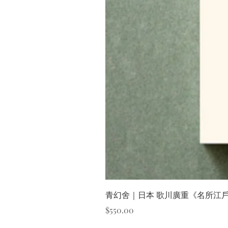
青幻舍｜日本 歌川廣重《名所江
價格
$550.00