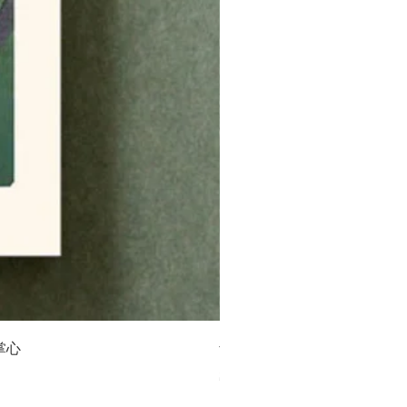
掌心
青幻舍｜日本 歌川國芳《妖
價格
$550.00