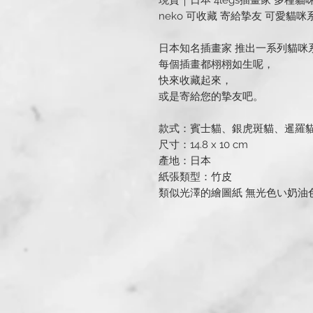
現貨｜日本 4legs插畫家 多種
neko 可收藏 寄給摯友 可愛貓
日本知名插畫家 推出一系列貓咪
每個插畫都栩栩如生呢，
快來收藏起來，
或是寄給您的摯友吧。
款式：賓士貓、銀虎斑貓、暹羅
尺寸：14.8 x 10 cm
產地：日本
紙張類型：竹皮
類似光澤的繪圖紙 無光色い奶油