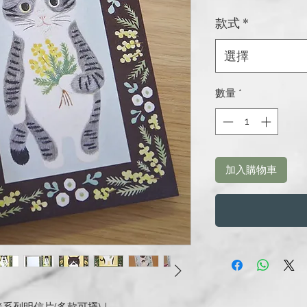
格
款式
*
選擇
數量
*
加入購物車