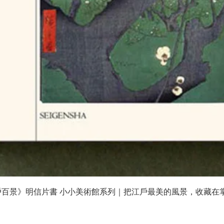
快速瀏覽
戶百景》明信片書 小小美術館系列｜把江戶最美的風景，收藏在