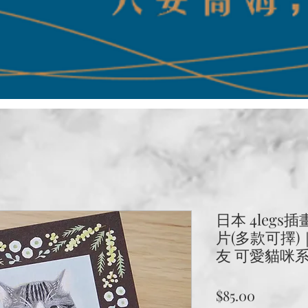
日本 4leg
片(多款可擇)｜
友 可愛貓咪
價
$85.00