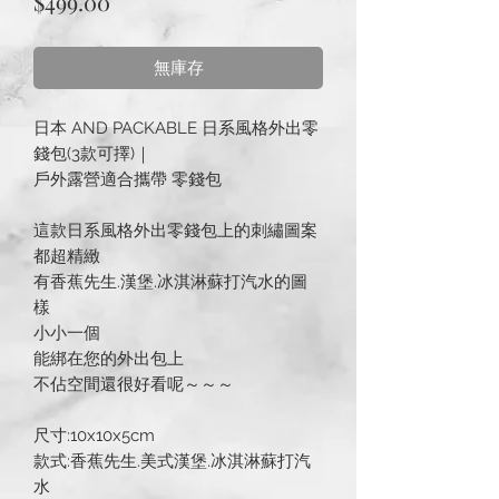
價
$499.00
格
無庫存
日本 AND PACKABLE 日系風格外出零
錢包(3款可擇)｜
戶外露營適合攜帶 零錢包
這款日系風格外出零錢包上的刺繡圖案
都超精緻
有香蕉先生.漢堡.冰淇淋蘇打汽水的圖
樣
小小一個
能綁在您的外出包上
不佔空間還很好看呢～～～
尺寸:10x10x5cm
款式:香蕉先生.美式漢堡.冰淇淋蘇打汽
水