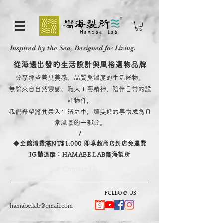
Inspired by the Sea, Designed for Living.
從海邊出發的生活設計與風格選物品牌
分享那些兼具美感、品質與溫度的生活好物。
無論來自自然靈感、職人工藝精神，陪伴日常的設
計物件，
我們希望將其帶入生活之中，讓美好的事物成為日
常風景的一部分。
/
​◆全館消費滿NT$1,000 即享超商店到店免運費
IG請追蹤：HAMABE.LAB嚮海製所
Contact Us
FOLLOW US
hamabe.lab@gmail.com