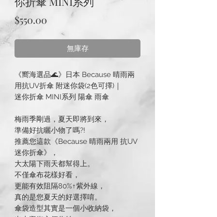
你折傘 MINI系列
價
$550.00
格
無庫存
《嚮海選品🌊》日本 Because 晴雨兩
用抗UV折傘 附迷你袋(2色可擇)｜
迷你折傘 MINI系列 陽傘 雨傘
梅雨季剛過，夏天即將到來，
準備好抗曬小物了嗎?!
推薦您這款《Because 晴雨兩用 抗UV
迷你折傘》，
大太陽下雨天都幫得上。
不僅傘布花樣好看，
更能有效阻隔80%↑紫外線，
真的是您夏天的好選擇唷。
傘袋造型其實是一個小收納袋，