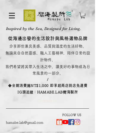
Inspired by the Sea, Designed for Living.
從海邊出發的生活設計與風格選物品牌
分享那些兼具美感、品質與溫度的生活好物。
無論來自自然靈感、職人工藝精神，陪伴日常的設
計物件，
我們希望將其帶入生活之中，讓美好的事物成為日
常風景的一部分。
/
​◆全館消費滿NT$1,000 即享超商店到店免運費
IG請追蹤：HAMABE.LAB嚮海製所
Contact Us
FOLLOW US
hamabe.lab@gmail.com