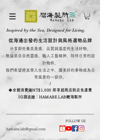
Inspired by the Sea, Designed for Living.
從海邊出發的生活設計與風格選物品牌
分享那些兼具美感、品質與溫度的生活好物。
無論來自自然靈感、職人工藝精神，陪伴日常的設
計物件，
我們希望將其帶入生活之中，讓美好的事物成為日
常風景的一部分。
/
​◆全館消費滿NT$1,000 即享超商店到店免運費
IG請追蹤：HAMABE.LAB嚮海製所
Contact Us
FOLLOW US
hamabe.lab@gmail.com