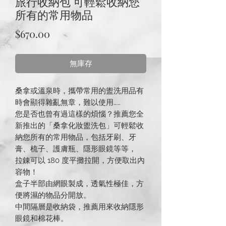
旅行收納包 可輕鬆收納您
所有的常用物品
價
$670.00
格
無庫存
桑拿或溫泉時，攜帶常用的盥洗用品有
時會顯得雜亂無章，難以使用……
您是否也曾有過這樣的煩惱？推薦您全
新推出的「桑拿化妝盥洗包」可輕鬆收
納您所有的常用物品，包括牙刷、牙
膏、梳子、護膚瓶、隱形眼鏡等等，
拉錬可以 180 度平攤拉開，方便取出內
容物！
盒子半部由網眼製成，透氣性極佳，方
便將濕的物品分開放。
中間隔層是收納袋，推薦用來收納隱形
眼鏡和棉花棒。