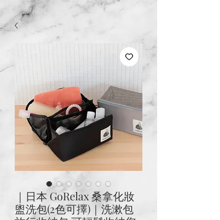
｜日本 GoRelax 桑拿化妝
盥洗包(2色可擇)｜洗漱包