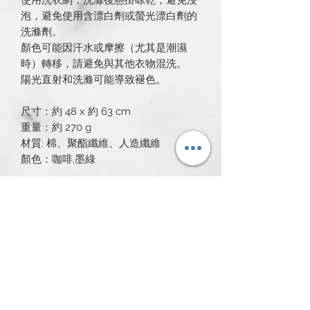
泡，避免使用含漂白劑或螢光漂白劑的
洗滌劑。
顏色可能因汗水或摩擦（尤其是潮濕
時）轉移，請避免與其他衣物混洗。
陽光直射和洗滌可能導致褪色。
尺寸：約 48 x 約 63 cm
重量：約 270 g
材質: 棉、聚酯纖維、人造纖維
顏色：咖啡,墨綠
所有產品
新発売
新発売