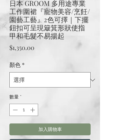
日本 GROOM 多用途專業
工作圍裙『寵物美容/烹飪/
園藝工藝』2色可擇｜下擺
鈕扣可呈現簸箕形狀使指
甲和毛髮不易揚起
價
$1,350.00
格
顏色
*
數量
*
加入購物車