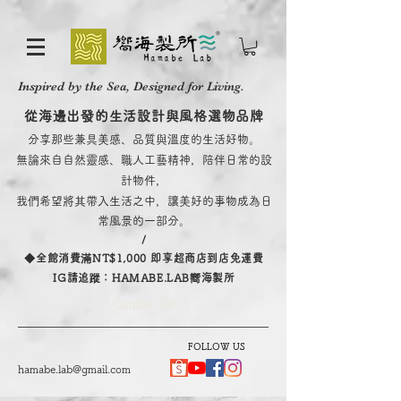
Inspired by the Sea, Designed for Living.
從海邊出發的生活設計與風格選物品牌
分享那些兼具美感、品質與溫度的生活好物。
無論來自自然靈感、職人工藝精神，陪伴日常的設
計物件，
我們希望將其帶入生活之中，讓美好的事物成為日
常風景的一部分。
/
​◆全館消費滿NT$1,000 即享超商店到店免運費
IG請追蹤：HAMABE.LAB嚮海製所
Contact Us
FOLLOW US
hamabe.lab@gmail.com