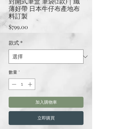
對開式筆盒 筆袋(2款)｜纖
薄好帶 日本牛仔布產地布
料訂製
價
$799.00
格
款式
*
數量
*
加入購物車
立即購買