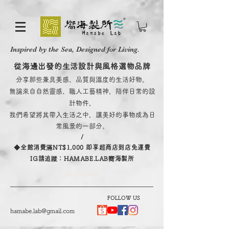
Inspired by the Sea, Designed for Living.
從海邊出發的生活設計與風格選物品牌
分享那些兼具美感、品質與溫度的生活好物。
無論來自自然靈感、職人工藝精神，陪伴日常的設
計物件，
我們希望將其帶入生活之中，讓美好的事物成為日
常風景的一部分。
/
​◆全館消費滿NT$1,000 即享超商店到店免運費
IG請追蹤：HAMABE.LAB嚮海製所
Contact Us
FOLLOW US
hamabe.lab@gmail.com