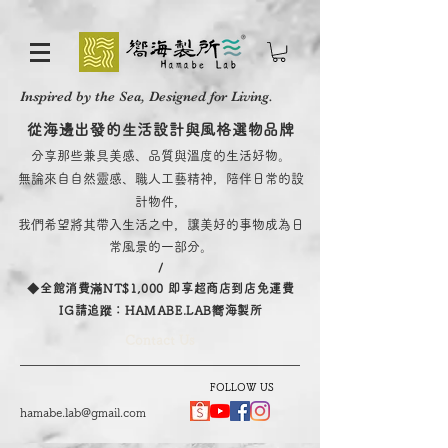
Inspired by the Sea, Designed for Living.
從海邊出發的生活設計與風格選物品牌
分享那些兼具美感、品質與溫度的生活好物。
無論來自自然靈感、職人工藝精神，陪伴日常的設
計物件，
我們希望將其帶入生活之中，讓美好的事物成為日
常風景的一部分。
/
​◆全館消費滿NT$1,000 即享超商店到店免運費
IG請追蹤：HAMABE.LAB嚮海製所
Contact Us
FOLLOW US
hamabe.lab@gmail.com