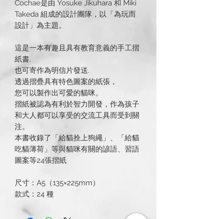
Cochae是由 Yosuke Jikuhara 和 Miki
Takeda 組成的設計團隊，以「為玩而
設計」為主題。
這是一本有趣且具有教育意義的手工摺
紙書,
也可寄作為明信片發送.
透過摺疊具有特色圖案的紙張，
您可以製作出可愛的貓咪。
摺紙被認為有利於智力開發，作為孩子
和大人都可以享受的交流工具而受到關
注。
本書收錄了「給貓拴上狗繩」、「給貓
吃貓薄荷」等與貓咪有關的諺語、習語
圖案等24張摺紙
尺寸：A5（135×225mm）
款式：24 種