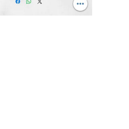
所有產品
新発売
新発売
青幻舍｜日本 歌川廣重《名所江
青幻舍｜日本 歌川國芳
戶百景》明信片書 小小美術館系
武士與貓咪的浮世繪世
列｜把江戶最美的風景，收藏在
片書 小小美術館系列｜