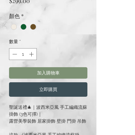
價
$299.00
格
顏色
*
數量
*
加入購物車
立即購買
聖誕送禮🎄｜波西米亞風 手工編織流蘇
掛飾 (3色可擇)｜
露營美學裝飾 居家掛飾 壁掛 門掛 吊飾
這款 《波西米亞風 手工編織流蘇掛