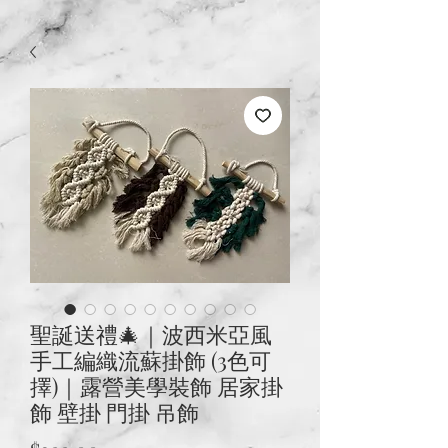
聖誕送禮🎄｜波西米亞風
手工編織流蘇掛飾 (3色可
擇)｜露營美學裝飾 居家掛
飾 壁掛 門掛 吊飾