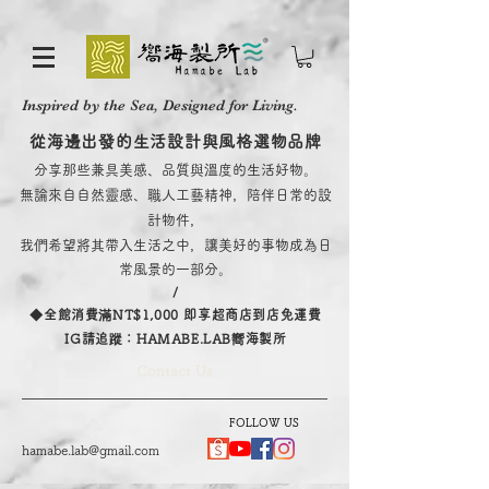
Inspired by the Sea, Designed for Living.
從海邊出發的生活設計與風格選物品牌
分享那些兼具美感、品質與溫度的生活好物。
無論來自自然靈感、職人工藝精神，陪伴日常的設
計物件，
我們希望將其帶入生活之中，讓美好的事物成為日
常風景的一部分。
/
​◆全館消費滿NT$1,000 即享超商店到店免運費
IG請追蹤：HAMABE.LAB嚮海製所
Contact Us
FOLLOW US
hamabe.lab@gmail.com