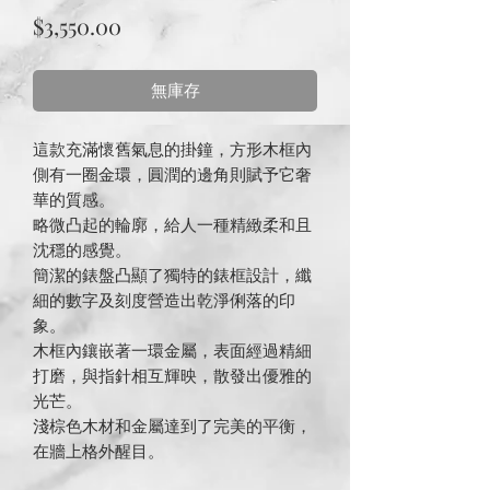
價
$3,550.00
格
無庫存
這款充滿懷舊氣息的掛鐘，方形木框內
側有一圈金環，圓潤的邊角則賦予它奢
華的質感。
略微凸起的輪廓，給人一種精緻柔和且
沈穩的感覺。
簡潔的錶盤凸顯了獨特的錶框設計，纖
細的數字及刻度營造出乾淨俐落的印
象。
木框內鑲嵌著一環金屬，表面經過精細
打磨，與指針相互輝映，散發出優雅的
光芒。
淺棕色木材和金屬達到了完美的平衡，
在牆上格外醒目。