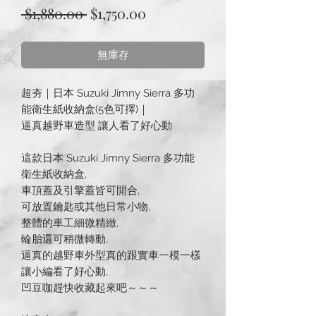
一
促
 $1,880.00 
$1,750.00
般
銷
無庫存
價
價
格
格
超夯｜日本 Suzuki Jimny Sierra 多功
能衛生紙收納盒(5色可擇)｜
逼真越野車造型 讓人看了好心動
這款日本 Suzuki Jimny Sierra 多功能
衛生紙收納盒,
車頂蓋及引擎蓋皆可開合,
可放置鑰匙或其他日常小物,
整體的車工細微精緻,
輪胎還可稍微轉動,
逼真的越野車外型真的跟實車一模一樣
讓小編看了好心動,
凹豆咖趕快收藏起來吧～～～