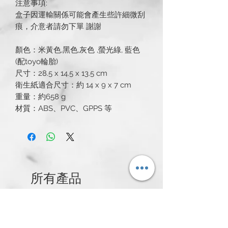
注意事項:
盒子因運輸關係可能會產生些許細微刮
痕，介意者請勿下單 謝謝
顏色：米黃色,黑色,灰色 ,螢光綠, 藍色
(配toyo輪胎)
尺寸：28.5 x 14.5 x 13.5 cm
衛生紙適合尺寸：約 14 x 9 x 7 cm
重量：約658 g
材質：ABS、PVC、GPPS 等
所有產品
新発売
新発売