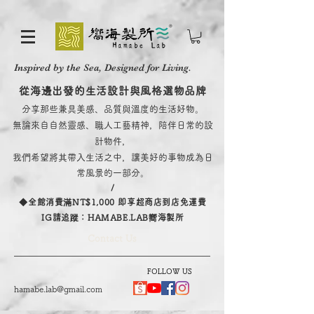
Inspired by the Sea, Designed for Living.
從海邊出發的生活設計與風格選物品牌
分享那些兼具美感、品質與溫度的生活好物。
無論來自自然靈感、職人工藝精神，陪伴日常的設
計物件，
我們希望將其帶入生活之中，讓美好的事物成為日
常風景的一部分。
/
​◆全館消費滿NT$1,000 即享超商店到店免運費
IG請追蹤：HAMABE.LAB嚮海製所
Contact Us
FOLLOW US
hamabe.lab@gmail.com