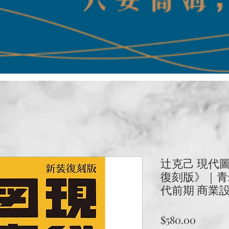
辻克己 現代
復刻版》｜青
代前期 商業
價
$580.00