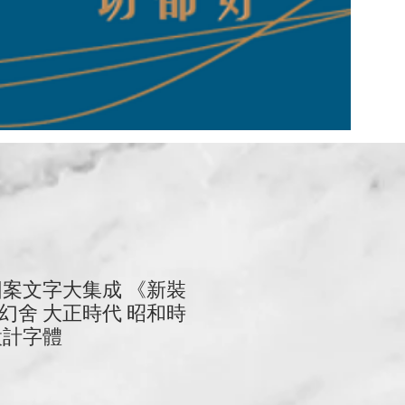
圖案文字大集成 《新裝
幻舍 大正時代 昭和時
設計字體