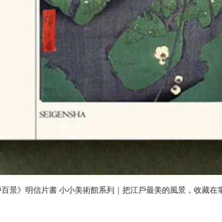
快速瀏覽
戶百景》明信片書 小小美術館系列｜把江戶最美的風景，收藏在