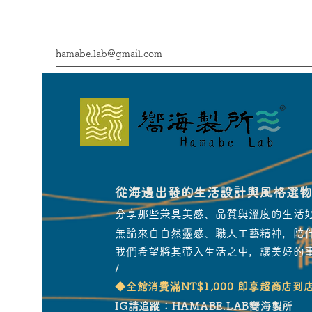
hamabe.lab@gmail.com
從海邊出發的生活設計與風格選
分享那些兼具美感、品質與溫度的生活
無論來自自然靈感、職人工藝精神，陪
我們希望將其帶入生活之中，讓美好的
/
​◆全館消費滿NT$1,000 即享超商店到
IG請追蹤：HAMABE.LAB嚮海製所