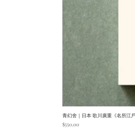
青幻舍｜日本 歌川廣重《名所江
價格
$550.00