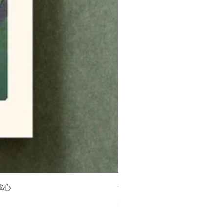
掌心
青幻舍｜日本 歌川國芳《妖
價格
$550.00