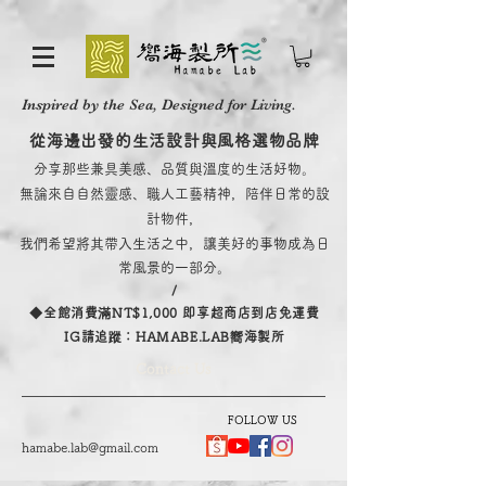
Inspired by the Sea, Designed for Living.
從海邊出發的生活設計與風格選物品牌
分享那些兼具美感、品質與溫度的生活好物。
無論來自自然靈感、職人工藝精神，陪伴日常的設
計物件，
我們希望將其帶入生活之中，讓美好的事物成為日
常風景的一部分。
/
​◆全館消費滿NT$1,000 即享超商店到店免運費
IG請追蹤：HAMABE.LAB嚮海製所
Contact Us
FOLLOW US
hamabe.lab@gmail.com