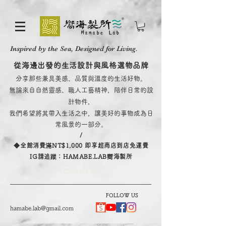
Inspired by the Sea, Designed for Living.
從海邊出發的生活設計與風格選物品牌
分享那些兼具美感、品質與溫度的生活好物。
無論來自自然靈感、職人工藝精神，陪伴日常的設
計物件，
我們希望將其帶入生活之中，讓美好的事物成為日
常風景的一部分。
/
​◆全館消費滿NT$1,000 即享超商店到店免運費
IG請追蹤：HAMABE.LAB嚮海製所
Contact Us
FOLLOW US
hamabe.lab@gmail.com