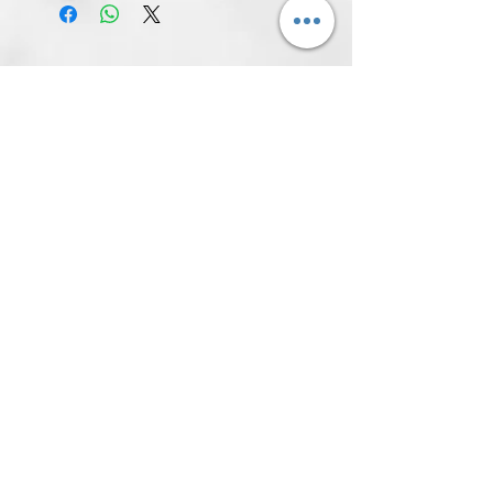
所有產品
新発売
新発売
青幻舍｜日本 歌川廣重《名所江
青幻舍｜日本 歌川國芳
戶百景》明信片書 小小美術館系
武士與貓咪的浮世繪世