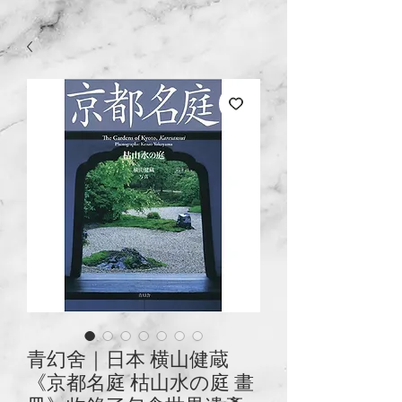
青幻舍｜日本 横山健蔵
《京都名庭 枯山水の庭 畫