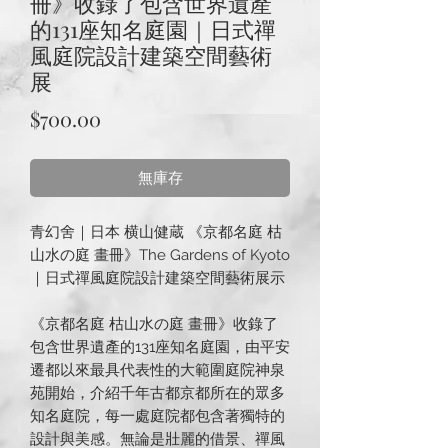
冊》收錄了包含世界遺產
的131座知名庭園｜日式禪
風庭院設計建築空間藝術
展
價
$700.00
格
無庫存
青幻舍｜日本 横山健蔵 《京都名庭 枯
山水の庭 畫冊》The Gardens of Kyoto
｜日式禪風庭院設計建築空間藝術展示
《京都名庭 枯山水の庭 畫冊》收錄了
包含世界遺產的131座知名庭園，由平安
遷都以來最具代表性的大範圍庭院神泉
苑開始，介紹千年古都京都所在的眾多
知名庭院，每一處庭院都包含著獨特的
設計與美感。無論是壯麗的借景、禪風