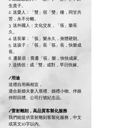
生貴子。
2. 送愛人：「雙」宿「雙」棲，同甘共
苦，永不分離。
3. 送外國人：文化交友，「筷」樂長
久。
4. 送長輩：「筷」樂永久，身體硬朗。
5. 送孩子：「筷」長「筷」長，快樂成
長。
6. 遷新居：喬遷「筷」樂，快快成家。
7. 送情侶：成「雙」成對，早日快嫁。
/用途
送禮自用兩相宜，
適合新婚夫妻入厝禮、婚禮小物、伴娘
伴郎回禮、公司行號紀念品。
/雷射雕刻，高品質客製化服務
我們能提供雷射雕刻客製化服務，中文
或英文10字以內。