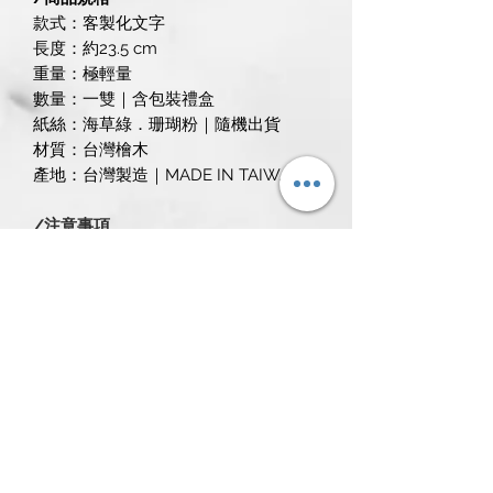
款式：
客製化文字
長度：約23.5 cm
重量：極輕量
數量：一雙｜含包裝禮盒
紙絲：海草綠．珊瑚粉｜隨機出貨
材質：台灣檜木
產地：台灣製造｜MADE IN TAIWAN
/注意事項
1.清洗時，請用海綿溫柔擦洗，較不易
刮傷木筷。
2.請保持乾燥，置於通風陰涼處，不建
議使用洗碗機及烘碗機。
3.每支木筷紋路獨特，雷雕因木紋分布
不同而造成色差為正常現象。