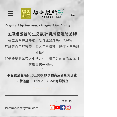
Inspired by the Sea, Designed for Living.
從海邊出發的生活設計與風格選物品牌
分享那些兼具美感、品質與溫度的生活好物。
無論來自自然靈感、職人工藝精神，陪伴日常的設
計物件，
我們希望將其帶入生活之中，讓美好的事物成為日
常風景的一部分。
/
​◆全館消費滿NT$1,000 即享超商店到店免運費
IG請追蹤：HAMABE.LAB嚮海製所
Contact Us
FOLLOW US
hamabe.lab@gmail.com