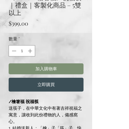
｜禮盒｜客製化商品 – 5雙
以上
價
$399.00
格
數量
*
加入購物車
立即購買
/檜箸福 祝福筷
送筷子，在中華文化中有著吉祥祝福之
寓意，讓收到此份禮物的人，備感窩
心。
1. 結婚送新人：「檜」子「筷」子，快