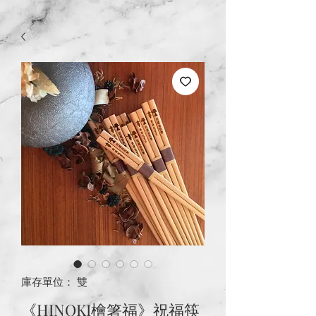
庫存單位： 雙
《HINOKI檜箸福》祝福筷