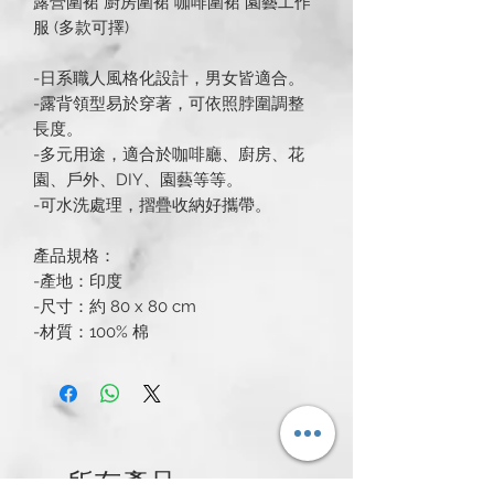
露營圍裙 廚房圍裙 咖啡圍裙 園藝工作
服 (多款可擇)
-日系職人風格化設計，男女皆適合。
-露背領型易於穿著，可依照脖圍調整
長度。
-多元用途，適合於咖啡廳、廚房、花
園、戶外、DIY、園藝等等。
-可水洗處理，摺疊收納好攜帶。
產品規格：
-產地：印度
-尺寸：約 80 x 80 cm
-材質：100% 棉
所有產品