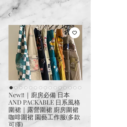
New‼️｜廚房必備 日本
AND PACKABLE 日系風格
圍裙｜露營圍裙 廚房圍裙
咖啡圍裙 園藝工作服(多款
可擇)