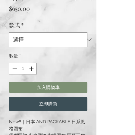
價
$650.00
格
款式
*
數量
*
加入購物車
立即購買
New‼️｜日本 AND PACKABLE 日系風
格圍裙｜