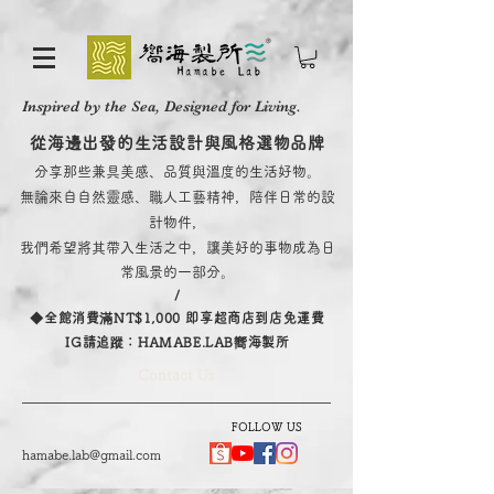
Inspired by the Sea, Designed for Living.
從海邊出發的生活設計與風格選物品牌
分享那些兼具美感、品質與溫度的生活好物。
無論來自自然靈感、職人工藝精神，陪伴日常的設
計物件，
我們希望將其帶入生活之中，讓美好的事物成為日
常風景的一部分。
/
​◆全館消費滿NT$1,000 即享超商店到店免運費
IG請追蹤：HAMABE.LAB嚮海製所
Contact Us
FOLLOW US
hamabe.lab@gmail.com