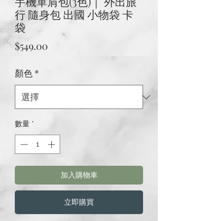
手機單肩包(3色)｜ 外出旅
行 隨身包 出國 小物袋 卡
袋
價
$549.00
格
顏色
*
數量
*
加入購物車
立即購買