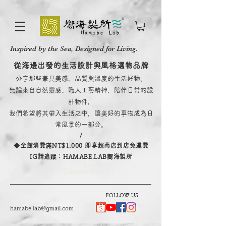
Inspired by the Sea, Designed for Living.
從海邊出發的生活設計與風格選物品牌
分享那些兼具美感、品質與溫度的生活好物。
無論來自自然靈感、職人工藝精神，陪伴日常的設
計物件，
我們希望將其帶入生活之中，讓美好的事物成為日
常風景的一部分。
/
​◆全館消費滿NT$1,000 即享超商店到店免運費
IG請追蹤：HAMABE.LAB嚮海製所
Contact Us
FOLLOW US
hamabe.lab@gmail.com